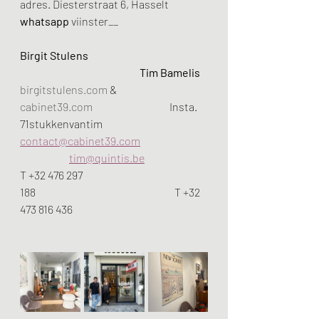
adres. Diesterstraat 6, Hasselt
whatsapp
 viinster__
Birgit Stulens 
                                                        Tim Bamelis
birgitstulens.com
 & 
cabinet39.com
                                    Insta. 
71stukkenvantim
contact@cabinet39.com
tim@quintis.be
T +32 476 297 
188                                                                 T +32 
473 816 436