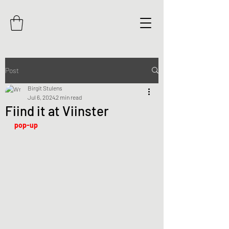
Post
Birgit Stulens
Jul 6, 2024
2 min read
Fiind it at Viinster
pop-up