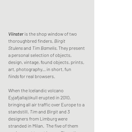
Viinster
 is the shop window of two 
thoroughbred finders, 
Birgit 
Stulens
 and 
Tim Bamelis
. They present 
a personal selection of objects, 
design, vintage, found objects, prints, 
art, photography... in short, fun 
fiinds
 for real browsers.
When the Icelandic volcano 
Eyjafjallajökull erupted in 2010, 
bringing all air traffic over Europe to a 
standstill, 
Tim
 and 
Birgit
 and 3 
designers from Limburg were 
stranded in Milan.  The five of them 