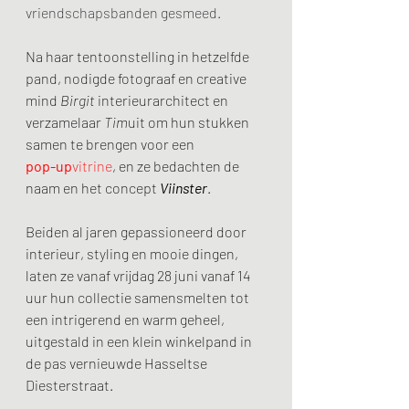
vriendschapsbanden gesmeed.
Na haar tentoonstelling in hetzelfde 
pand, nodigde fotograaf en creative 
mind 
Birgit
 interieurarchitect en 
verzamelaar 
Tim
uit om hun stukken 
samen te brengen voor een
pop-up
vitrine
, en ze bedachten de 
naam en het concept 
Viinster
. 
Beiden al jaren gepassioneerd door 
interieur, styling en mooie dingen, 
laten ze vanaf vrijdag 28 juni vanaf 14 
uur hun collectie samensmelten tot 
een intrigerend en warm geheel, 
uitgestald in een klein winkelpand in 
de pas vernieuwde Hasseltse 
Diesterstraat. 