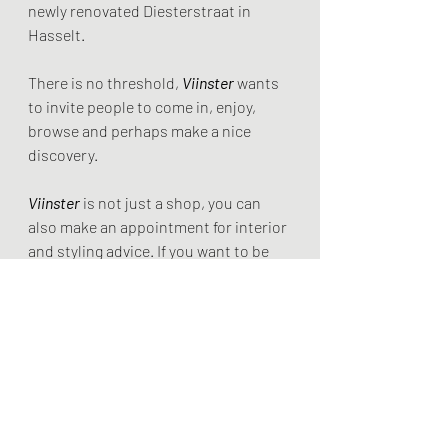
newly renovated Diesterstraat in 
Hasselt. 
There is no threshold, 
Viinster
 wants 
to invite people to come in, enjoy, 
browse and perhaps make a nice 
discovery. 
Viinster
 is not just a shop, you can 
also make an appointment for interior 
and styling advice. If you want to be 
inspired, there is only one address 
this summer... Diesterstraat 6, 
Hasselt.
sporadically open or by appointment
opening hours will be announced via 
Instagram