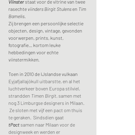
Viinster
 staat voor de vitrine van twee 
rasechte 
viinders Birgit Stulens
 en 
Tim 
Bamelis
.
Zij brengen een persoonlijke selectie 
objecten, design, vintage, gevonden 
voorwerpen, prints, kunst, 
fotografie… kortom leuke 
hebbedingen voor echte 
viinstermikken.
Toen in 2010 de IJslandse vulkaan 
Eyjafjallajökull uitbarstte, en al het 
luchtverkeer boven Europa stilviel, 
strandden 
Tim
en 
Birgit
, samen met 
nog 3 Limburgse designers in Milaan. 
 Ze sloten met vijf een pact om thuis 
te geraken.  Sindsdien gaat 
tPact
 samen naar Milaan voor de 
designweek en werden er 